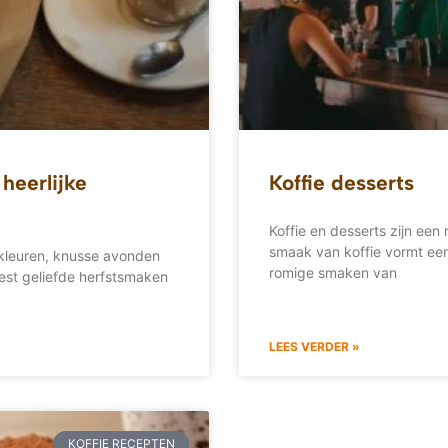
heerlijke
Koffie desserts
Koffie en desserts zijn een
smaak van koffie vormt een
 kleuren, knusse avonden
romige smaken van
est geliefde herfstsmaken
LEES VERDER »
KOFFIE RECEPTEN