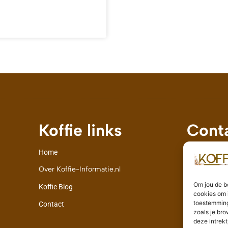
Koffie links
Cont
Home
info
Over Koffie-Informatie.nl
Delt
Om jou de b
Koffie Blog
cookies om i
toestemming
Contact
zoals je bro
deze intrek