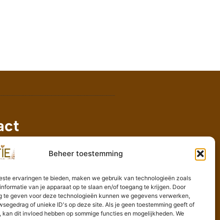
act
@koffie-informatie.nl
Beheer toestemming
alaan 184, 5247JT Rosmalen
este ervaringen te bieden, maken we gebruik van technologieën zoals
nformatie van je apparaat op te slaan en/of toegang te krijgen. Door
 te geven voor deze technologieën kunnen we gegevens verwerken,
wsegedrag of unieke ID's op deze site. Als je geen toestemming geeft of
t, kan dit invloed hebben op sommige functies en mogelijkheden. We