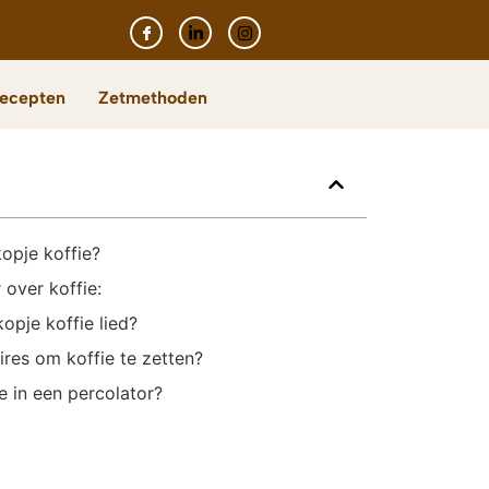
Recepten
Zetmethoden
e
opje koffie?
over koffie:
opje koffie lied?
res om koffie te zetten?
e in een percolator?