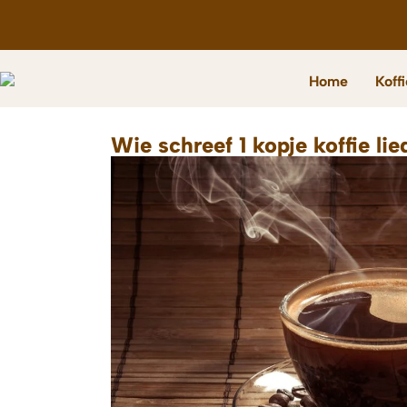
Home
Koff
Wie schreef 1 kopje koffie lie